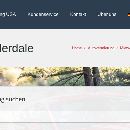
ung USA
Kundenservice
Kontakt
Über uns
derdale
Home
Autovermietung
Mietw
ng suchen