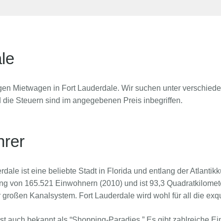
le
gen Mietwagen in Fort Lauderdale. Wir suchen unter verschieden
 die Steuern sind im angegebenen Preis inbegriffen.
hrer
rdale ist eine beliebte Stadt in Florida und entlang der Atlantikk
g von 165.521 Einwohnern (2010) und ist 93,3 Quadratkilometer
großen Kanalsystem. Fort Lauderdale wird wohl für all die exq
ist auch bekannt als “Shopping-Paradies.” Es gibt zahlreiche E